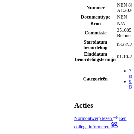
NEN 867
Nummer
A1:2026
Documenttype
NEN
Bron
N/A
351085 (
Commissie
Betoncon
Startdatum
08-07-2
beoordeling
Einddatum
01-10-2
beoordelingstermijn
77
st
Categorieën
91
Bo
Acties
Normontwerp lezen
Een
collega informeren