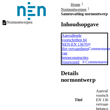
Home
Normontwerpen
Samenvatting normontwerp
Normontwerpen
Inhoudsopgave
Aanvullende
voorschriften bij
NEN-EN 13670:
0
Het vervaardigen
Commentare
van
betonconstructies
Voorwoord
0
Commentaren
Details
normontwerp
Aanvull
voorschr
Titel
EN 1367
vervaard
betoncon