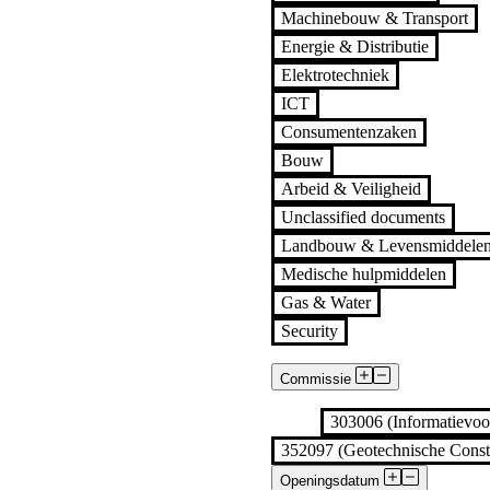
Machinebouw & Transport
Energie & Distributie
Elektrotechniek
ICT
Consumentenzaken
Bouw
Arbeid & Veiligheid
Unclassified documents
Landbouw & Levensmiddele
Medische hulpmiddelen
Gas & Water
Security
Commissie
Alle
303006 (Informatievoor
352097 (Geotechnische Constr
Openingsdatum