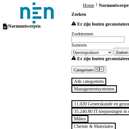
Home
Normontwerpe
Zoeken
Er zijn fouten geconstateer
Normontwerpen
Zoektermen
Sorteren
Zoeke
Er zijn fouten geconstateer
Categorieën
Alle categorieën
Managementsystemen
Zorg & Welzijn
11.020 Geneeskunde en gezond
35.240.80 IT-toepassingen in
Milieu
Chemie & Materialen