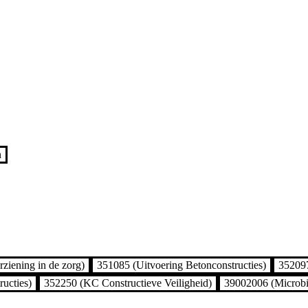
n
ziening in de zorg)
351085 (Uitvoering Betonconstructies)
352097
ucties)
352250 (KC Constructieve Veiligheid)
39002006 (Microbi